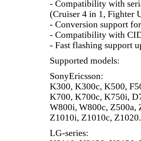
- Compatibility with se
(Cruiser 4 in 1, Fighter
- Conversion support f
- Compatibility with CID
- Fast flashing support 
Supported models:
SonyEricsson:
K300, K300c, K500, F5
K700, K700c, K750i, D7
W800i, W800c, Z500a, Z
Z1010i, Z1010c, Z1020.
LG-series: