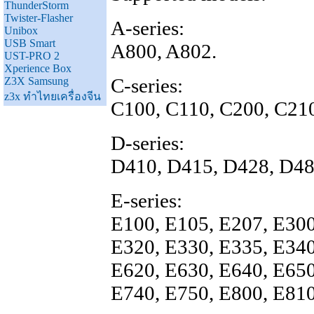
ThunderStorm
Twister-Flasher
A-series:
Unibox
USB Smart
A800, A802.
UST-PRO 2
Xperience Box
C-series:
Z3X Samsung
z3x ทำไทยเครื่องจีน
C100, C110, C200, C210
D-series:
D410, D415, D428, D48
E-series:
E100, E105, E207, E300
E320, E330, E335, E340
E620, E630, E640, E650
E740, E750, E800, E810