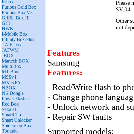
E-box
Please 
Furious Gold Box
SV;04.
Furious Box V3
Griffin Box III
Other s
GTI
not dep
HWK
I-Mobile Box
Infinity Box Plus
J.A.F. box
JAFWM
Features
JBOX
Samsung
Martech BOX
Multi Box
Features:
MT Box
MSSv4
MX-KEY
- Read/Write flash to ph
NBOX
NS-Dongle
- Change phone languag
Power Flasher
Red Box
- Unlock network and su
Setool3
- Repair SW faults
SmartClip
Smart Unlocker
Spiderman Box
Supported models:
Tornado