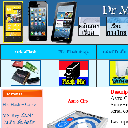
กล่องFlash
File Flash ล่าสุด
แผ่นCD เกี่ย
Descrip
Astro C
Astro Clip
SonyEri
Flie Flash + Cable
serial 
MX-Key เน้นทำ
Last up
โนเกีย เพิ่มติดปีก